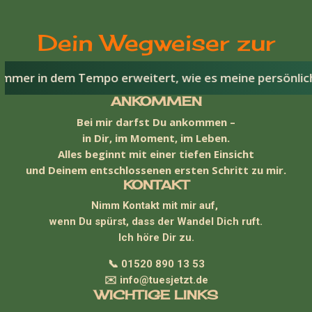
Dein Wegweiser zur
em Tempo erweitert, wie es meine persönlichen und virtu
inneren Balance -
ANKOMMEN
Bei mir darfst Du ankommen –
Gesundheit -
in Dir, im Moment, im Leben.
Alles beginnt mit einer tiefen Einsicht
und Deinem entschlossenen ersten Schritt zu mir.
Wohlbefinden
KONTAKT
Nimm Kontakt mit mir auf,
wenn Du spürst, dass der Wandel Dich ruft.
Ich höre Dir zu.
📞 01520 890 13 53
✉️ info@tuesjetzt.de
WICHTIGE LINKS