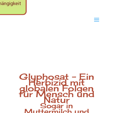
Glyphosat – Ein
Herbizid mit
globalen Folgen
für Mensch und
Natur
Sogar in
Muttermilch und