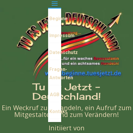
Beginne
Impressum
Datenschutz
Fragen-
Antworten
Tu Es Jetzt -
Deutschland!
AGB
Ein Weckruf zum Handeln, ein Aufruf zum
Kontakt
Mitgestalten und zum Verändern!
Initiiert von