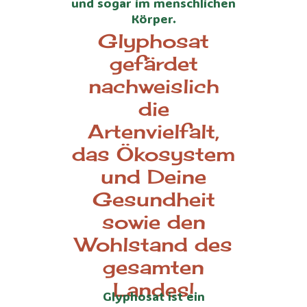
und sogar im menschlichen
Körper.
Glyphosat
gefärdet
nachweislich
die
Artenvielfalt,
das Ökosystem
und Deine
Gesundheit
sowie den
Wohlstand des
gesamten
Landes!
Glyphosat ist ein