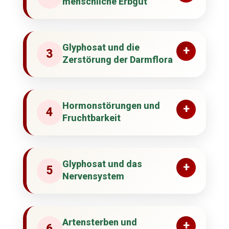
menschliche Erbgut
Glyphosat und die
+
3
Zerstörung der Darmflora
Hormonstörungen und
+
4
Fruchtbarkeit
Glyphosat und das
+
5
Nervensystem
Artensterben und
+
6