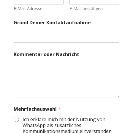
E-Mail-Adresse
E-Mail bestätigen
G
Grund Deiner Kontaktaufnahme
r
u
n
d
M
e
Kommentar oder Nachricht
h
r
f
a
c
h
a
u
s
w
Mehrfachauswahl
*
a
Ich erkläre mich mit der Nutzung von
h
l
WhatsApp als zusätzliches
T
Kommunikationsmedium einverstanden