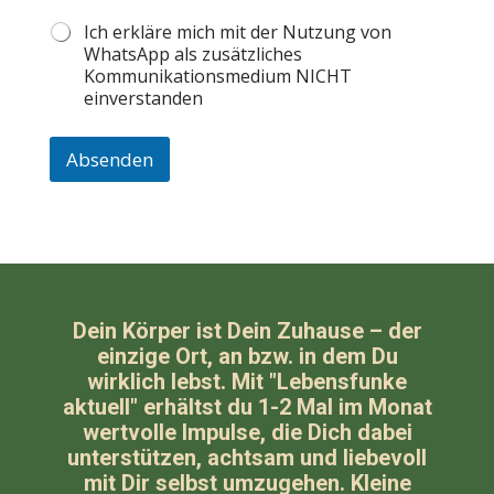
e
Ich erkläre mich mit der Nutzung von
l
WhatsApp als zusätzliches
e
f
Kommunikationsmedium NICHT
o
einverstanden
n
n
Absenden
u
m
m
e
r
Dein Körper ist Dein Zuhause – der
einzige Ort, an bzw. in dem Du
wirklich lebst.
Mit "Lebensfunke
aktuell" erhältst du 1-2 Mal im Monat
wertvolle Impulse, die Dich dabei
unterstützen, achtsam und liebevoll
mit Dir selbst umzugehen. Kleine